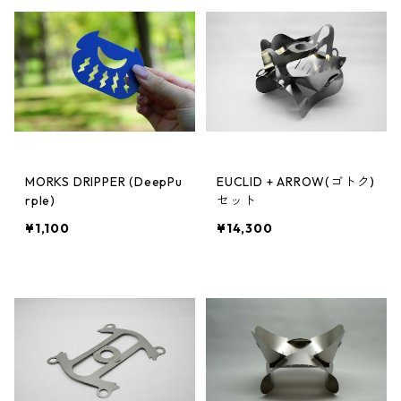
MORKS DRIPPER (DeepPu
EUCLID + ARROW(ゴトク)
rple)
セット
¥1,100
¥14,300