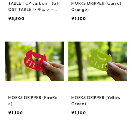
TABLE TOP carbon (GH
MORKS DRIPPER (Carrot
OST TABLE レギュラーサ
Orange)
イズ用)
¥5,500
¥1,100
MORKS DRIPPER (FireRe
MORKS DRIPPER (Yellow
d)
Green)
¥1,100
¥1,100