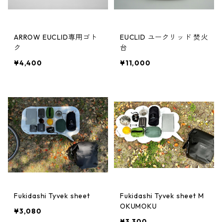
ARROW EUCLID専用ゴト
EUCLID ユークリッド 焚火
ク
台
¥4,400
¥11,000
Fukidashi Tyvek sheet
Fukidashi Tyvek sheet M
OKUMOKU
¥3,080
¥3,300