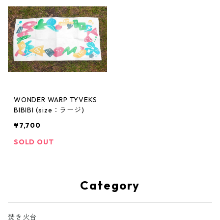
WONDER WARP TYVEKS
BIBIBI (size：ラージ)
¥7,700
SOLD OUT
Category
焚き火台