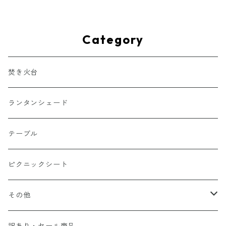
Category
焚き火台
ランタンシェード
テーブル
ピクニックシート
その他
コーヒードリッパー