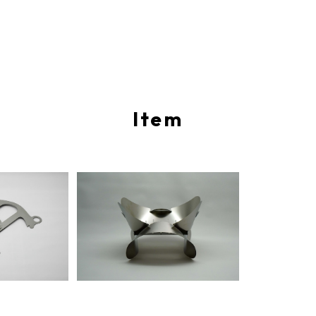
Item
ID専用ゴトク
EUCLID ユークリッド 焚火台
00
¥11,000