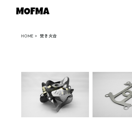
HOME
焚き火台
EUCLID + ARROW(ゴトク)
ARROW EUCL
セット
¥14,300
¥4,4