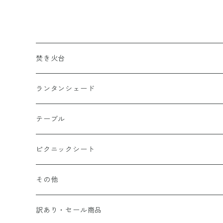
焚き火台
ランタンシェード
テーブル
ピクニックシート
その他
コーヒードリッパー
訳あり・セール商品