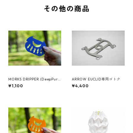
その他の商品
MORKS DRIPPER (DeepPurp
ARROW EUCLID専用ゴトク
le)
¥1,100
¥4,400