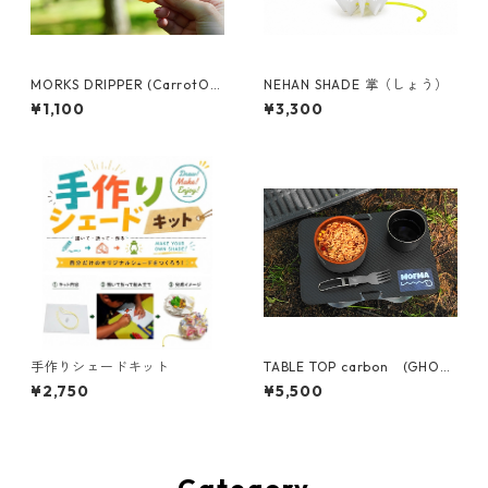
MORKS DRIPPER (CarrotOr
NEHAN SHADE 掌（しょう）
ange)
¥1,100
¥3,300
手作りシェードキット
TABLE TOP carbon (GHOST
TABLE レギュラーサイズ用)
¥2,750
¥5,500