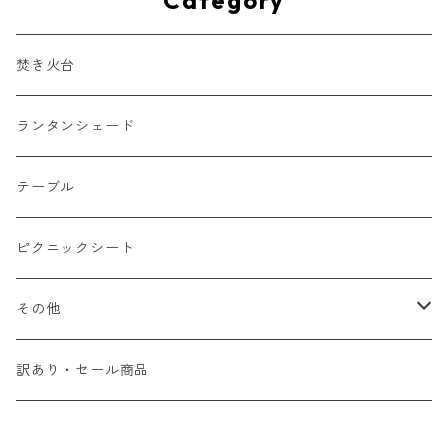
Category
焚き火台
ランタンシェード
テーブル
ピクニックシート
その他
コーヒードリッパー
訳あり・セール商品